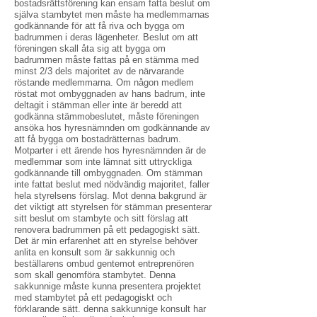
bostadsrättsförening kan ensam fatta beslut om
själva stambytet men måste ha medlemmarnas
godkännande för att få riva och bygga om
badrummen i deras lägenheter. Beslut om att
föreningen skall åta sig att bygga om
badrummen måste fattas på en stämma med
minst 2/3 dels majoritet av de närvarande
röstande medlemmarna. Om någon medlem
röstat mot ombyggnaden av hans badrum, inte
deltagit i stämman eller inte är beredd att
godkänna stämmobeslutet, måste föreningen
ansöka hos hyresnämnden om godkännande av
att få bygga om bostadrätternas badrum.
Motparter i ett ärende hos hyresnämnden är de
medlemmar som inte lämnat sitt uttryckliga
godkännande till ombyggnaden. Om stämman
inte fattat beslut med nödvändig majoritet, faller
hela styrelsens förslag. Mot denna bakgrund är
det viktigt att styrelsen för stämman presenterar
sitt beslut om stambyte och sitt förslag att
renovera badrummen på ett pedagogiskt sätt.
Det är min erfarenhet att en styrelse behöver
anlita en konsult som är sakkunnig och
beställarens ombud gentemot entreprenören
som skall genomföra stambytet. Denna
sakkunnige måste kunna presentera projektet
med stambytet på ett pedagogiskt och
förklarande sätt. denna sakkunnige konsult har