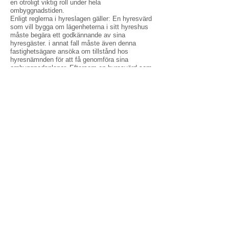
en otroligt viktig roll under hela
ombyggnadstiden.
Enligt reglerna i hyreslagen gäller: En hyresvärd
som vill bygga om lägenheterna i sitt hyreshus
måste begära ett godkännande av sina
hyresgäster. i annat fall måste även denna
fastighetsägare ansöka om tillstånd hos
hyresnämnden för att få genomföra sina
ombyggnadsplaner. Eftersom en hyresvärd som
bygger om sitt hus utan hyresgästernas tillstånd
riskerar att inte få utnyttja ombyggnaden för att
höja hyran under flera år, är det viktigt att han
dokumenterar hyresgästernas godkännande. De
hyresgäster som inte uttryckligen godkänt
ombyggnaden blir motparter i ärendet hos
hyresnämnden.
Skicka dina frågor direkt till oss så kontaktar vi
dig.
Name
Email