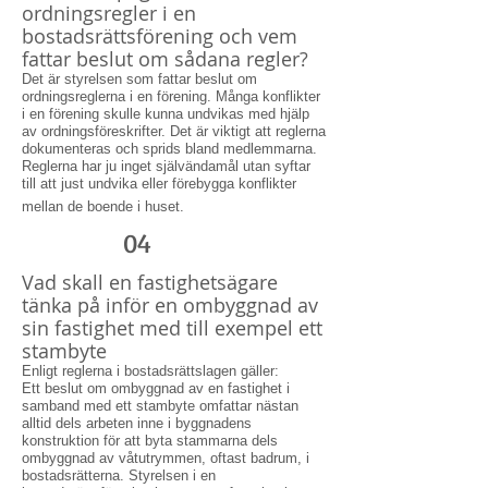
ordningsregler i en
bostadsrättsförening och vem
fattar beslut om sådana regler?
Det är styrelsen som fattar beslut om
ordningsreglerna i en förening. Många konflikter
i en förening skulle kunna undvikas med hjälp
av ordningsföreskrifter. Det är viktigt att reglerna
dokumenteras och sprids bland medlemmarna.
Reglerna har ju inget självändamål utan syftar
till att just undvika eller förebygga konflikter
mellan de boende i huset.
04
Vad skall en fastighetsägare
tänka på inför en ombyggnad av
sin fastighet med till exempel ett
stambyte
Enligt reglerna i bostadsrättslagen gäller:
Ett beslut om ombyggnad av en fastighet i
samband med ett stambyte omfattar nästan
alltid dels arbeten inne i byggnadens
konstruktion för att byta stammarna dels
ombyggnad av våtutrymmen, oftast badrum, i
bostadsrätterna. Styrelsen i en