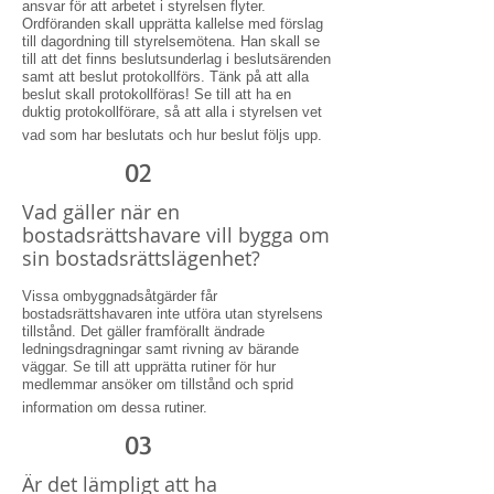
ansvar för att arbetet i styrelsen flyter.
Ordföranden skall upprätta kallelse med förslag
till dagordning till styrelsemötena. Han skall se
till att det finns beslutsunderlag i beslutsärenden
samt att beslut protokollförs. Tänk på att alla
beslut skall protokollföras! Se till att ha en
duktig protokollförare, så att alla i styrelsen vet
vad som har beslutats och hur beslut följs upp.
02
Vad gäller när en
bostadsrättshavare vill bygga om
sin bostadsrättslägenhet?
Vissa ombyggnadsåtgärder får
bostadsrättshavaren inte utföra utan styrelsens
tillstånd. Det gäller framförallt ändrade
ledningsdragningar samt rivning av bärande
väggar. Se till att upprätta rutiner för hur
medlemmar ansöker om tillstånd och sprid
information om dessa rutiner.
03
Är det lämpligt att ha